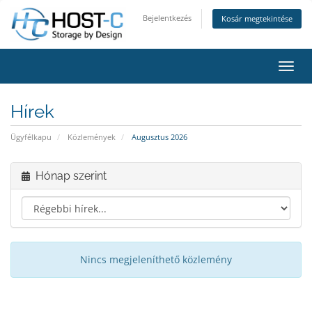
Bejelentkezés
Kosár megtekintése
Váltá
Hírek
Ügyfélkapu
Közlemények
Augusztus 2026
Hónap szerint
Nincs megjeleníthető közlemény